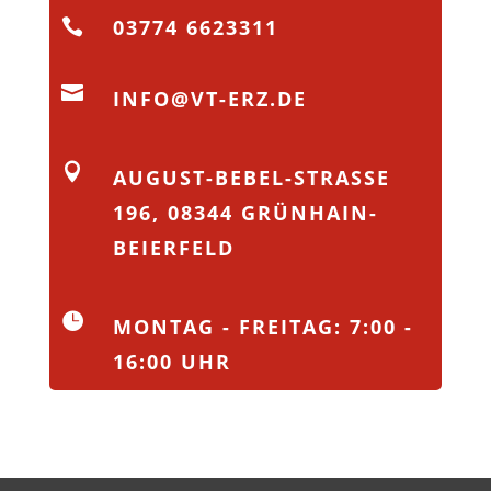
03774 6623311


INFO@VT-ERZ.DE

AUGUST-BEBEL-STRASSE 1
96, 08344 GRÜNHAIN-B
EIERFELD

MONTAG - FREITAG: 7:00 -
16:00 UHR