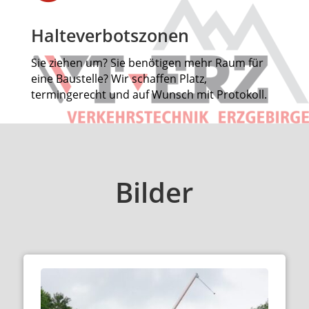
Halteverbotszonen
Sie ziehen um? Sie benötigen mehr Raum für
eine Baustelle? Wir schaffen Platz,
termingerecht und auf Wunsch mit Protokoll.
Bilder